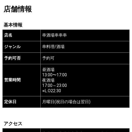
店舗情報
基本情報
店名
串酒場串串串
ジャンル
串料理/酒場
予約可否
予約可
昼酒場
13:00〜17:00
営業時間
夜酒場
17:00～23:00
※L.O22:30
定休日
月曜日(祝日の場合は翌日)
アクセス